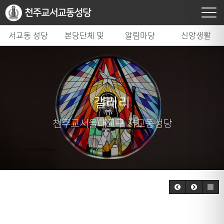
서교동 성당
본당단체 및
알림마당
신앙생활
시설
갤러리
천주교서울대교구 서교동성당