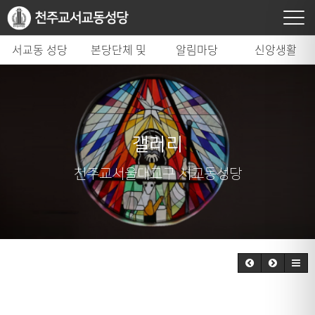
서교동 성당
본당단체 및
알림마당
신앙생활
시설
갤러리
천주교서울대교구 서교동성당