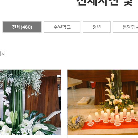
전체사진 및
전체(480)
주일학교
청년
본당행
이지