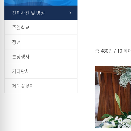
전체사진 및 영상
주일학교
청년
총 480건
/ 10 페
본당행사
기타단체
제대꽃꽂이