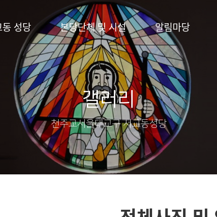
교동 성당
본당단체 및 시설
알림마당
갤러리
천주교서울대교구 서교동성당