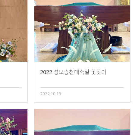
2022 성모승천대축일 꽃꽂이
2022.10.19