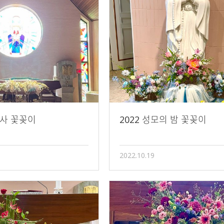
미사 꽃꽂이
2022 성모의 밤 꽃꽂이
2022.10.19