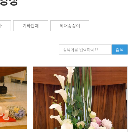
 영상
사
기타단체
제대꽃꽂이
검색