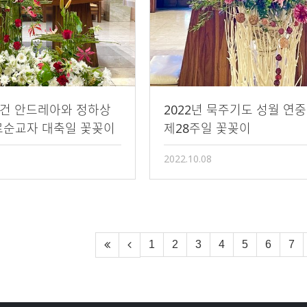
김대건 안드레아와 정하상
2022년 묵주기도 성월 연중
료순교자 대축일 꽃꽂이
제28주일 꽃꽂이
2022.10.08
1
2
3
4
5
6
7